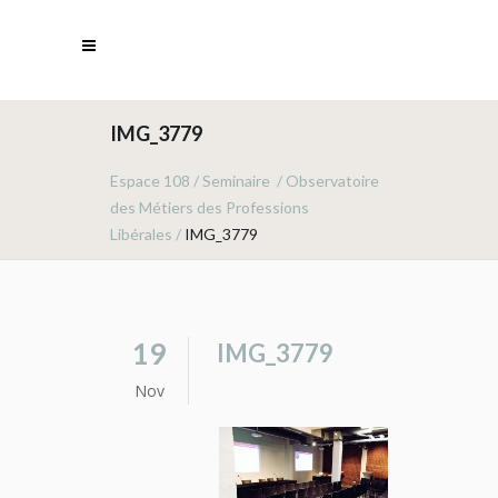
IMG_3779
Espace 108
/
Seminaire
/
Observatoire
des Métiers des Professions
Libérales
/
IMG_3779
19
IMG_3779
Nov